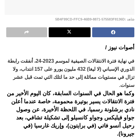
شاهد :5B4F99CD-FFC9-46B9-8871-575583F8136D
أصوات نيوز /
في نهاية فترة الانتقالات الصيفية لموسم 2023-24، أنفقت رابطة
الدوري الإسباني (لا ليغا) 432 مليون يورو على 157 انتداب، ولا
تزال في مستويات مماثلة إلى حد ما لتلك التي تمت قبل عشر
سنوات.
وكما هو الحال في السنوات السابقة، كان اليوم الأخير من
فترة الانتقالات يسير بوتيرة محمومة، خاصة عندما أعلن
نادي برشلونة رسميا، في اللحظة الأخيرة، عن وصول
جواو فيليكس وجواو كانسيلو إلى تشكيلة تشافي، بعد
رحيل أنسو فاتي (في برايتون)، وإريك غارسيا (في
جيرونا).