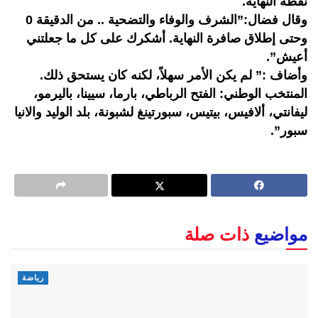
نقطة النهاية.
وقال فضال:”الشرف والوفاء والتضحية .. من الدقيقة 0
وحتى إطلاق صافرة النهاية. أشكرك على كل ما جعلتني
أعيش”.
وأضاف :” لم يكن الأمر سهلاً، لكنه كان يستحق ذلك.
المنتخب الوطني: الفتح الرباطي، بارما، سيينا، باليرمو،
ليفانتي، ألافيس، بيتيس، سبورتينغ لشبونة، بلد الوليد والانيا
سبور”.
مواضيع
ذات صلة
رياضة