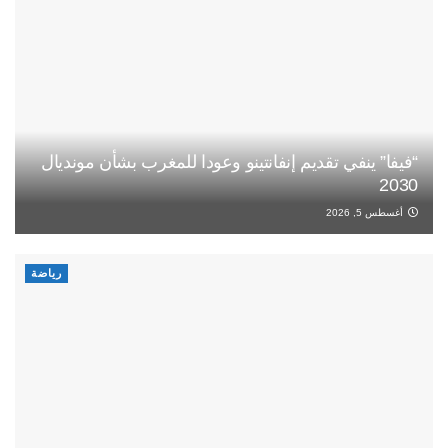
“فيفا” ينفي تقديم إنفانتينو وعودا للمغرب بشأن مونديال
2030
أغسطس 5, 2026
رياضة