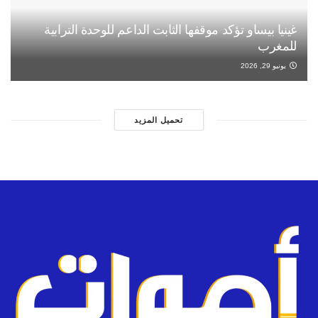
غينيا بيساو تؤكد موقفها الثابت الداعم للوحدة الترابية
للمغرب
يونيو 29, 2026
تحميل المزيد