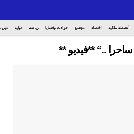
أنشطة ملكية
اقتصاد
مجتمع
حوادث وقضايا
رياضة
دولية
دين و
حرا ..“ **فيديو **