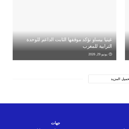
غينيا بيساو تؤكد موقفها الثابت الداعم للوحدة
الترابية للمغرب
يونيو 29, 2026
حميل المزيد
جهات