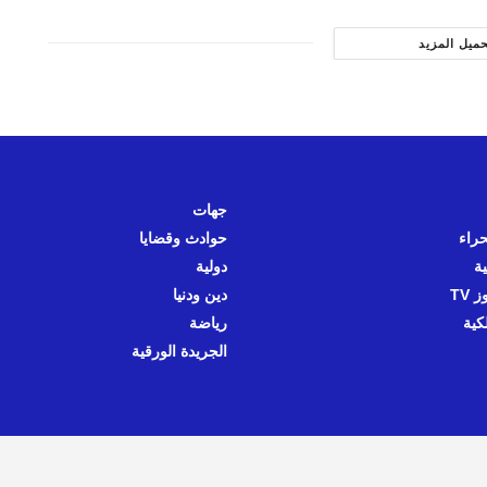
حميل المزيد
جهات
حراء
حوادث وقضايا
ية
دولية
 TV
دين ودنيا
كية
رياضة
الجريدة الورقية