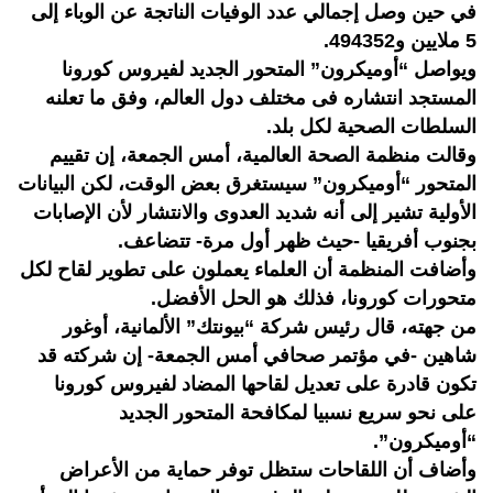
في حين وصل إجمالي عدد الوفيات الناتجة عن الوباء إلى
5 ملايين و494352.
ويواصل “أوميكرون” المتحور الجديد لفيروس كورونا
المستجد انتشاره فى مختلف دول العالم، وفق ما تعلنه
السلطات الصحية لكل بلد.
وقالت منظمة الصحة العالمية، أمس الجمعة، إن تقييم
المتحور “أوميكرون” سيستغرق بعض الوقت، لكن البيانات
الأولية تشير إلى أنه شديد العدوى والانتشار لأن الإصابات
بجنوب أفريقيا -حيث ظهر أول مرة- تتضاعف.
وأضافت المنظمة أن العلماء يعملون على تطوير لقاح لكل
متحورات كورونا، فذلك هو الحل الأفضل.
من جهته، قال رئيس شركة “بيونتك” الألمانية، أوغور
شاهين -في مؤتمر صحافي أمس الجمعة- إن شركته قد
تكون قادرة على تعديل لقاحها المضاد لفيروس كورونا
على نحو سريع نسبيا لمكافحة المتحور الجديد
“أوميكرون”.
وأضاف أن اللقاحات ستظل توفر حماية من الأعراض