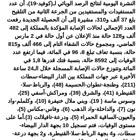
النشرة اليومية لنتائج الرصد الوبائي لـ(كوفيد-19)، أن عدد
المستفيدات والمستفيدين من الجرعة الثانية من التلقيح
بلغ 37 ألف و310، مشيرة إلى أن الحصيلة الجديدة رفعت
العدد الإجمالي لحالات الإصابة المؤكدة بالمملكة إلى 482
ألف و128 حالة منذ الإعلان عن أول حالة في 2 مارس
الماضي، ومجموع حالات الشفاء التام إلى 466 ألف و815
حالة، بنسبة تعاف تبلغ 8، 96 في المائة، فيما ارتفع عدد
الوفيات إلى 8592 حالة، بنسبة فتك قدرها 1,8 في
المائة.وتتوزع حالات الإصابة المسجلة خلال الـ24 ساعة
الأخيرة عبر جهات المملكة بين الدار البيضاء-سطات
(211)، وطنجة-تطوان-الحسيمة (48)، والرباط-سلا-
القنيطرة (41)، والشرق (39)، ومراكش-آسفي (25)،
وسوس ماسة ( 19)، وبني ملال خنيفرة (10)، وكلملم-واد
نون (7)، والداخلة-واد الذهب (6)، وفاس-مكناس (5)،
والعيون-الساقية الحمراء (5)، ودرعة-تافيلالت (3).أما على
مستوى الوفيات، فتم تسجيل 10 بجهة الدار البيضاء-
سطات، و4 بجهة الرباط-سلا-القنيطرة، و2 بجهة درعة-