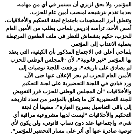
المؤتمر، ولا يحق لزيزي أن يستمر في أي من مهامه،
بعدما تقدم بترشيحه لمنصب أمين عام للحزب.
وتتعلق أبرز المستجدات باجتماع لجنة التحكيم والأخلاقيات،
أمس الأحد، ترأسه إدريس بلماحي بطلب من الأمين العام
للحزب، حكيم بنشماش للنظر في ملف الطعون المرتبطة
بعملية الانتداب إلى المؤتمر.
بلماحي أعلن في الاجتماع المذكور بأن الكيفية، التي يعقد
بها المؤتمر “غير قانونية”، لأن “المجلس الوطني للحزب
لم يصادق على تاريخه”، ورفعت اللجنة توصيات إلى
الأمين العام للحزب لم يجر الإعلان عنها حتى الآن.
ورد قيادي في اللجنة التحضيرية على لجنة التحكيم
والأخلاقيات “أن المجلس الوطني للحزب قرر التفويض
للجنة التحضيرية كل ما يتعلق بالمؤتمر من تحدد لتاريخه
إلى باقي التفاصيل بصريح العبارة”، مضيفا أن لجنة
التحكيم والأخلاقيات “ليست لديها مشروعية مراقبة أي
شيء، واجتماعها عقد دون نصاب قانوني، ولن يكون لأي
توصية صادرة عنها أي أثر على مسار التحضير للمؤتمر”.