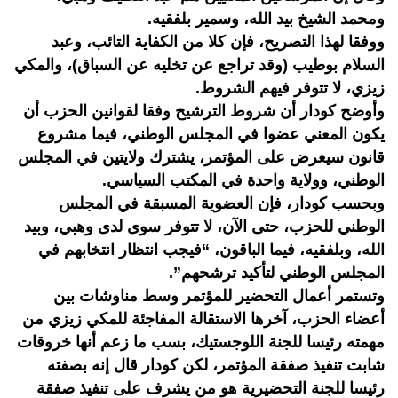
ومحمد الشيخ بيد الله، وسمير بلفقيه.
ووفقا لهذا التصريح، فإن كلا من الكفاية التائب، وعبد
السلام بوطيب (وقد تراجع عن تخليه عن السباق)، والمكي
زيزي، لا تتوفر فيهم الشروط.
وأوضح كودار أن شروط الترشيح وفقا لقوانين الحزب أن
يكون المعني عضوا في المجلس الوطني، فيما مشروع
قانون سيعرض على المؤتمر، يشترك ولايتين في المجلس
الوطني، وولاية واحدة في المكتب السياسي.
وبحسب كودار، فإن العضوية المسبقة في المجلس
الوطني للحزب، حتى الآن، لا تتوفر سوى لدى وهبي، وبيد
الله، وبلفقيه، فيما الباقون، “فيجب انتظار انتخابهم في
المجلس الوطني لتأكيد ترشحهم”.
وتستمر أعمال التحضير للمؤتمر وسط مناوشات بين
أعضاء الحزب، آخرها الاستقالة المفاجئة للمكي زيزي من
مهمته رئيسا للجنة اللوجستيك، بسب ما زعم أنها خروقات
شابت تنفيذ صفقة المؤتمر، لكن كودار قال إنه بصفته
رئيسا للجنة التحضيرية هو من يشرف على تنفيذ صفقة