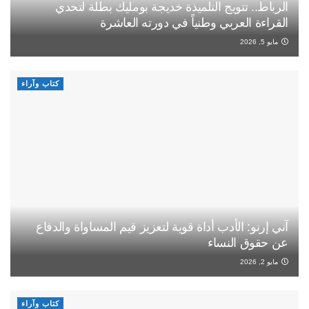
الرباط.. تتويج التلميذة خديجة بومليك بطلة لتحدي
القراءة العربي وطنياً في دورته العاشرة
مايو 5, 2026
كتاب وآراء
آني إرنو: الأدب أداة قوية لتعزيز قيم المساواة والدفاع
عن حقوق النساء
مايو 2, 2026
كتاب وآراء