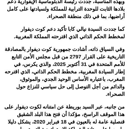
وبهذه المناسبة، جددت رئيسة الدبلوماسية الإيفوارية دعم
بلادها الثابت للوحدة الترابية للمملكة ولسيادتها على كامل
أراضيها، بما في ذلك منطقة الصحراء.
كما جددت السيدة نيالي كابا تأكيد دعم كوت ديفوار
لمخطط الحكم الذاتي الذي اقترحته المملكة المغربية.
وفي السياق ذاته، أشادت جمهورية كوت ديفوار بالمصادقة
التاريخية على القرار 2797 من قبل مجلس الأمن التابع
للأمم المتحدة في 31 أكتوبر 2025، والذي يكرس، في
إطار السيادة المغربية، مخطط الحكم الذاتي، الذي اقترحه
المغرب، باعتباره الأساس الوحيد الجدي، والموثوق،
والدائم من أجل التوصل إلى حل سياسي للنزاع حول
الصحراء.
من جانبه، عبر السيد بوريطة عن امتنانه لكوت ديفوار على
هذا الموقف الراسخ، مؤكدا أن فتح هذا البلد الشقيق
قنصلية عامة له بالعيون في 18 فبراير 2020، يشكل دليلا