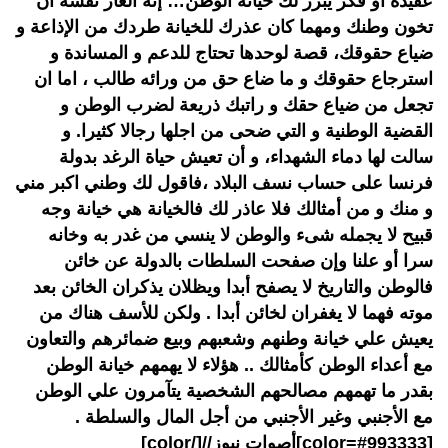
عقيدة أو فكر يبرر لك خيانة الوطن… إنه العار نفسه أن
تخون وطنك ومهما كان عذرك للخيانة طردك من الإذاعة و
ضياع حقوقك، قصة لوحدها تحتاج للدعم و المساندة و
استرجاع حقوقك و ما ضاع حق من ورائه طالب ، اما ان
تجعل من ضياع حقك و راتبك ذريعة لضرب الوطن و
القضية الوطنية و التي ضحى من اجلها رجالا كثيرا. و
سالت لها دماء الشهداء، و أن تعيش حياة الرغد بدولة
فرنسا على حساب نسف البلاد ،فاقول لك وطني اكبر مني
و منك و من أمثالك فلا عاذر لك فالخيانة هي خيانة وجه
قبيح لا يجمله شىء والوطن لا ينسي من غدر به وخانه
سرا أو علنا وإن صفحت السلطات بالدولة عن خائن
فالوطن والتاريخ لا يصفح أبدا ويظلان يذكران الخائن بعد
موته فهما لا يغفران لخائن أبدا . ولكن للأسف هناك من
يعيش علي خيانة وطنهم وشعبهم وبيع ضمائرهم والتعاون
مع أعداء الوطن كأمثالك .. هؤلاء لا يهمهم خيانة الوطن
بقدر ما تهمهم مصالحهم الشخصية يتآمرون علي الوطن
مع الأجنبي وغير الأجنبي من أجل المال والسلطة .
[color=#993333]أصوات نيوز//[/color]