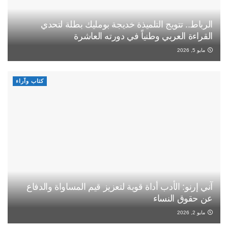
الرباط.. تتويج التلميذة خديجة بومليك بطلة لتحدي
القراءة العربي وطنياً في دورته العاشرة
مايو 5, 2026
كتاب وآراء
آني إرنو: الأدب أداة قوية لتعزيز قيم المساواة والدفاع
عن حقوق النساء
مايو 2, 2026