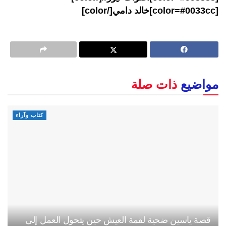
[color=#0033cc]خالد دامي[/color]
مواضيع
ذات صلة
كتاب وآراء
قصة ياسين ضحية لقمة العيش حين يتحول العمل إلى