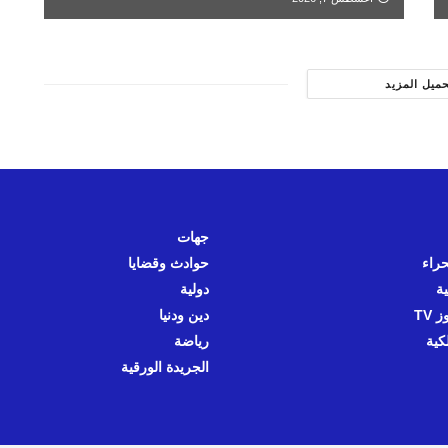
حميل المزيد
جهات
حراء
حوادث وقضايا
ية
دولية
 TV
دين ودنيا
كية
رياضة
الجريدة الورقية