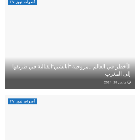
أصوات نيوز TV
الأخطر في العالم ..مروحية “أباتشي”القتالية في طريقها
إلى المغرب
مارس 28, 2024
أصوات نيوز TV