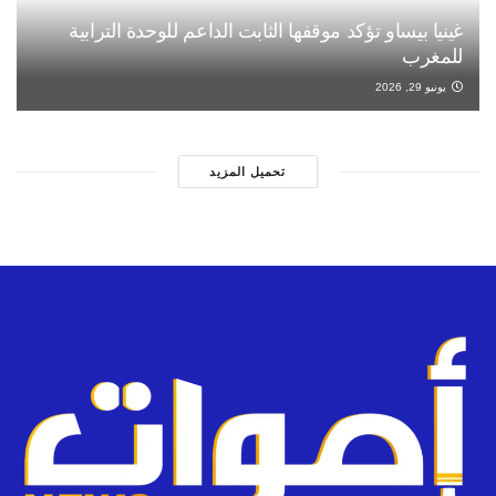
غينيا بيساو تؤكد موقفها الثابت الداعم للوحدة الترابية
للمغرب
يونيو 29, 2026
تحميل المزيد