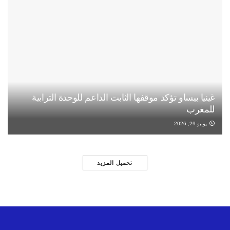
غينيا بيساو تؤكد موقفها الثابت الداعم للوحدة الترابية
للمغرب
يونيو 29, 2026
تحميل المزيد