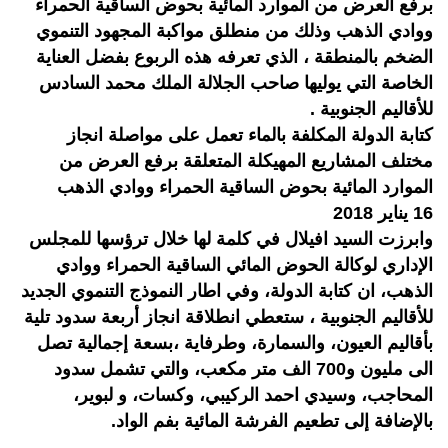
برفع العرض من الموارد المائية بحوض الساقية الحمراء
ووادي الذهب وذلك من منطلق مواكبة المجهود التنموي
الضخم بالمنطقة ، الذي تعرفه هذه الربوع بفضل العناية
الخاصة التي يوليها صاحب الجلالة الملك محمد السادس
للأقاليم الجنوبية .
كتابة الدولة المكلفة بالماء تعمل على مواصلة انجاز
مختلف المشاريع المهيكلة المتعلقة برفع العرض من
الموارد المائية بحوض الساقية الحمراء ووادي الذهب
16 يناير 2018
وابرزت السيد افيلال في كلمة لها خلال ترؤسها للمجلس
الإداري لوكالة الحوض المائي الساقية الحمراء ووادي
الذهب، ان كتابة الدولة، وفي اطار النموذج التنموي الجديد
للأقاليم الجنوبية ، ستعطي انطلاقة انجاز أربعة سدود تلية
بأقاليم العيون، والسمارة، وطرفاية ،بسعة إجمالية تصل
الى مليون و700 الف متر مكعب، والتي تشمل سدود
المحاجب، وسيدي احمد الركيبي، وكسات، و لبوير،
بالإضافة إلى تطعيم الفرشة المائية بفم الواد.