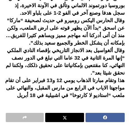
بوروسيا دورتموند الالماني وتألق في الآونة الاخيرة، إذ
سجل هدفا وصنع آخر في الفو 2-1 على بلباو الاحد.
وقال الحارس اليكس روميرو في حديث لصحيفة “ماركا”
عن اسحق “بدأ الآن يظهر قوته على ارض الملعب، ولكن
منذ أن أتى أدركنا أنه مهاجم مميز ويساهم كثيرا للفريق…
بإمكانه أن يشكل الخطر والجميع سعيد بذلك”.
وقال ألغواسيل بعد الانجاز التاريخي بإقصاء النادي الملكي
“إنها المرة الثانية في 32 عاما التي نبلغ في الدور نصف
النهائي، كنا مقتنعين بإمكانياتنا على تحقيق ذلكك، ولكننا لم
نحقق شيئا بعد”.
هذا وتقام مبارتا الذهاب يومي 12 و13 فبراير على أن تقام
مواجهتا الاياب في الرابع من مارس المقبل، والنهائي على
ملعب “استاديو لا كارتوخا” في اشبيلية في 18 أبريل