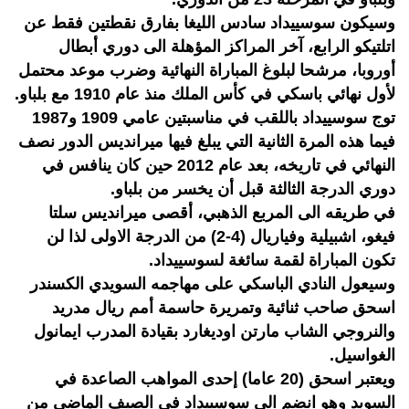
وسيكون سوسييداد سادس الليغا بفارق نقطتين فقط عن
اتلتيكو الرابع، آخر المراكز المؤهلة الى دوري أبطال
أوروبا، مرشحا لبلوغ المباراة النهائية وضرب موعد محتمل
لأول نهائي باسكي في كأس الملك منذ عام 1910 مع بلباو.
توج سوسييداد باللقب في مناسبتين عامي 1909 و1987
فيما هذه المرة الثانية التي يبلغ فيها ميرانديس الدور نصف
النهائي في تاريخه، بعد عام 2012 حين كان ينافس في
دوري الدرجة الثالثة قبل أن يخسر من بلباو.
في طريقه الى المربع الذهبي، أقصى ميرانديس سلتا
فيغو، اشبيلية وفياريال (4-2) من الدرجة الاولى لذا لن
تكون المباراة لقمة سائغة لسوسييداد.
وسيعول النادي الباسكي على مهاجمه السويدي الكسندر
اسحق صاحب ثنائية وتمريرة حاسمة أمم ريال مدريد
والنروجي الشاب مارتن اوديغارد بقيادة المدرب ايمانول
الغواسيل.
ويعتبر اسحق (20 عاما) إحدى المواهب الصاعدة في
السويد وهو انضم الى سوسييداد في الصيف الماضي من