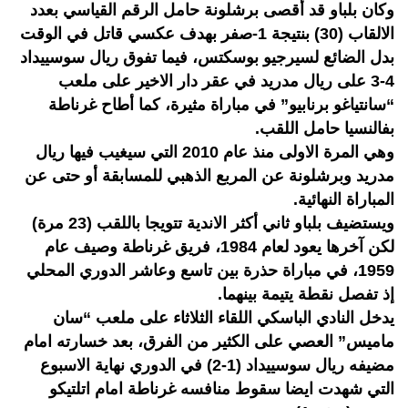
وكان بلباو قد أقصى برشلونة حامل الرقم القياسي بعدد
الالقاب (30) بنتيجة 1-صفر بهدف عكسي قاتل في الوقت
بدل الضائع لسيرجيو بوسكتس، فيما تفوق ريال سوسييداد
4-3 على ريال مدريد في عقر دار الاخير على ملعب
“سانتياغو برنابيو” في مباراة مثيرة، كما أطاح غرناطة
بفالنسيا حامل اللقب.
وهي المرة الاولى منذ عام 2010 التي سيغيب فيها ريال
مدريد وبرشلونة عن المربع الذهبي للمسابقة أو حتى عن
المباراة النهائية.
ويستضيف بلباو ثاني أكثر الاندية تتويجا باللقب (23 مرة)
لكن آخرها يعود لعام 1984، فريق غرناطة وصيف عام
1959، في مباراة حذرة بين تاسع وعاشر الدوري المحلي
إذ تفصل نقطة يتيمة بينهما.
يدخل النادي الباسكي اللقاء الثلاثاء على ملعب “سان
ماميس” العصي على الكثير من الفرق، بعد خسارته امام
مضيفه ريال سوسييداد (1-2) في الدوري نهاية الاسبوع
التي شهدت ايضا سقوط منافسه غرناطة امام اتلتيكو