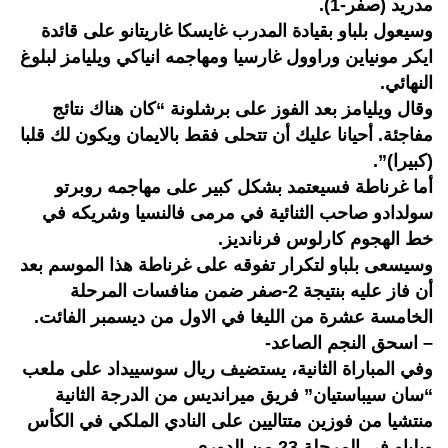
مدريد (صفر-1).
وسيعول بلباو بقيادة المدرب غايسكا غاريتانو على قائدة
ايكر مونياين وراوول غارسيا ومهاجمه انياكي ويليامز لبلوغ
النهائي.
وقال ويليامز بعد الفوز على برشلونة “كان هناك نتائج
مفاجئة. أحيانا عليك أن تتحلى فقط بالايمان ويكون لك قلبا
(كبيرا)”.
أما غرناطة فسيعتمد بشكل كبير على مهاجمه روبرتو
سولدادو صاحب الثنائية في مرمى فالنسيا وشريكه في
خط الهجوم كارلوس فرنانديز.
وسيسعى بلباو لتكرار تفوقه على غرناطة هذا الموسم بعد
أن فاز عليه بنتيجة 2-صفر ضمن منافسات المرحلة
الخامسة عشرة من الليغا في الاول من ديسمبر الفائت.
– اسحق النجم الصاعد-
وفي المباراة الثانية، يستضيف ريال سوسييداد على ملعب
“سان سيباستيان” فريق ميرانديس من الدرجة الثانية
منتشيا من فوزين متتاليين على النادي الملكي في الكأس
وبلباو في المرحلة 23 من الدوري.