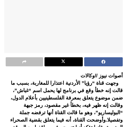
أصوات نيوز //وكالات
وجهت قناة “رؤيا” الأردنية اعتذارا للمغاربة، بسبب ما
قالت إنه خطأ وقع في برنامج لها يحمل اسم “غباش”،
ضمن موضوع يتعلق بمعرفة الفلسطينيين بأعلام الدول،
وقالت إنه ظهر فيه، بخطأ غير مقصود، رمز جبهة
“البوليساريو”، وهو ما قالت القناة أنها ترفضه جملة
وتفصيلا.وأوضحت القناة، أنه فيما يتعلق بقضية الصحراء