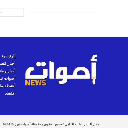
ت
الرئيسية
أخبار الص
أخبار وطن
أصوات نيوز
أنشطة مل
اقتصاد
مدير النشر : خالد الدامي / جميع الحقوق محفوظة أصوات نيوز © 2024