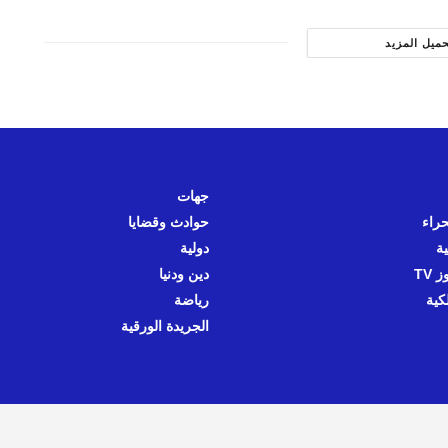
حميل المزيد
جهات
حراء
حوادث وقضايا
ية
دولية
 TV
دين ودنيا
كية
رياضة
الجريدة الورقية