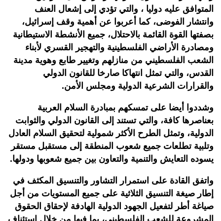
المتوافق عليه دوليا ، والتي تؤدي إلى إشعال العنف
وانتشار الفوضى، كما أعربوا عن أهمية وقف إسرائيل،
بصفتها القوة القائمة بالاحتلال، جميع الأنشطة الاستيطانية
ومصادرة الأراضي الفلسطينية والتهجير القسري لأبناء
الشعب الفلسطيني من منازلهم وتغيير طابع وهوية مدينة
القدس، والتي تمثل انتهاكا صارخا للقانون الدولي
والقرارات الشرعية الدولية ومجلس الأمن.
وشددوا أيضا على تمسكهم بمبادرة السلام العربية
بعناصرها كافة، والتي تستند إلى القانون الدولي والثوابت
الدولية، وتمثل الطرح الأكثر شمولية لتحقيق السلام العادل
وتلبية تطلعات جميع شعوب المنطقة إلى مستقبل مستقر
يسوده التعايش والتنمية والتعاون بين جميع شعوبها ودولها.
واتفق القادة على استمرار التشاور والتنسيق المكثف في
إطار صيغة التنسيق الثلاثية على جميع المستويات من أجل
صياغة أطر لتفعيل الجهود الدولية الهادفة لإحقاق الحقوق
المشروعة للشعب الفلسطيني، بما فيها من خلال استئناف