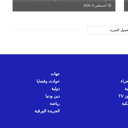
أغسطس 9, 2026
حميل المزيد
جهات
حراء
حوادث وقضايا
ية
دولية
 TV
دين ودنيا
كية
رياضة
الجريدة الورقية