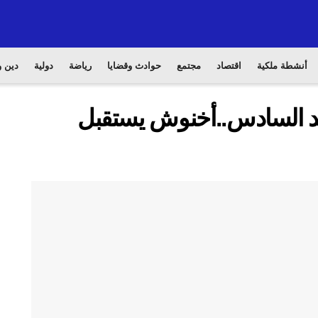
أنشطة ملكية
اقتصاد
مجتمع
حوادث وقضايا
رياضة
دولية
دين و
مد السادس..أخنوش يستقبل