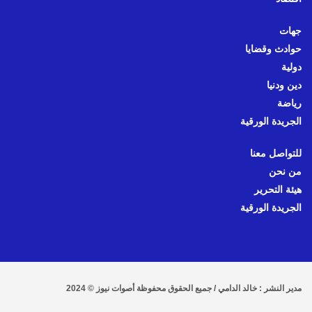
جهات
حوادث وقضايا
دولية
دين ودنيا
رياضة
الجريدة الورقية
للتواصل معنا
من نحن
هيئة التحرير
الجريدة الورقية
مدير النشر : خالد الدامي / جميع الحقوق محفوظة أصوات نيوز © 2024