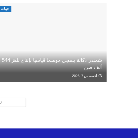
جهات
شمندر دكالة يسجل موسما قياسيا بإنتاج ناهز 544
ألف طن
أغسطس 7, 2026
ت