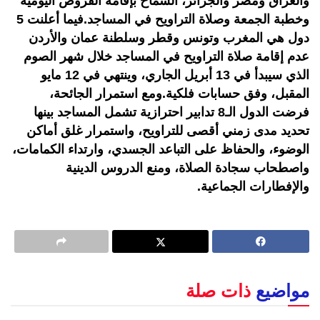
والعراق ومصر والجزائر، السماح بإقامة الفروض اليومية
وخطبة الجمعة وصلاة التراويح في المساجد.فيما أعلنت 5
دول هي المغرب وتونس وقطر وسلطنة عمان والأردن
عدم إقامة صلاة التراويح في المساجد خلال شهر الصوم
الذي سيبدأ في 13 أبريل الجاري، وينتهي في 12 مايو
المقبل، وفق حسابات فلكية.ومع استمرار الجائحة،
فرضت الدول الـ8 تدابير احترازية تشمل المساجد بينها
تحديد مدى زمني أقصى للتراويح، واستمرار غلق أماكن
الوضوء، والحفاظ على التباعد الجسدي، وارتداء الكمامات،
واصطحاب سجادة الصلاة، ومنع الدروس الدينية
والإفطارات الجماعية.
مواضيع
ذات صلة