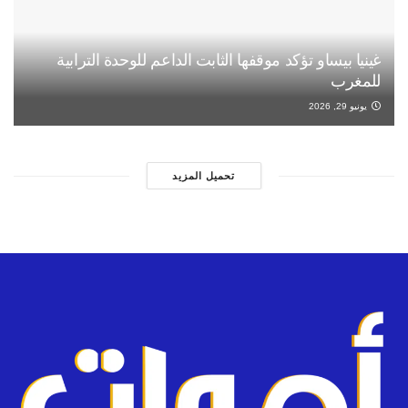
غينيا بيساو تؤكد موقفها الثابت الداعم للوحدة الترابية
للمغرب
يونيو 29, 2026
تحميل المزيد