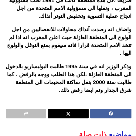
صريحا ،لان هذه المنطقة كانت في 1991 تحت مسؤولية
المغرب ، ونقلها الى مسؤولية الامم المتحدة من اجل
انجاح عملية التسوية وتخفيض التوتر أنذاك.
واضاف انه رصدت آنذاك محاولات للانفصاليين من اجل
الولوج الى المنطقة العازلة حيث اعلن المغرب انه اذا لم
تتخذ الامم المتحدة قرارا فانه سيقوم بمنع التوغل والولوج
اليها .
وذكر الوزير انه في سنة 1995 طالبت البوليساريو بالدخول
الى المنطقة العازلة ،لكن هذا الطلب ووجه بالرفض ، كما
طالبت سنة 2000 بنقل ساكنة المخيمات الى المنطقة
شرق الجدار وتم ايضا رفض ذلك.
مواضيع
ذات صلة