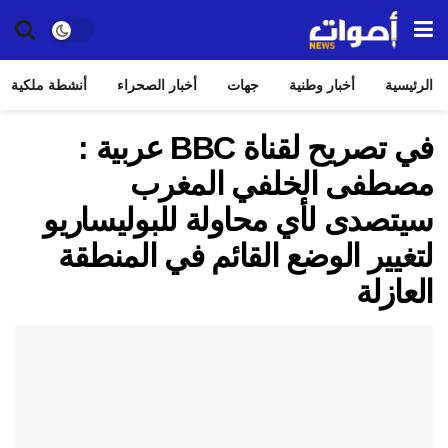
الرئيسية
أخبار وطنية
جهات
أخبار الصحراء
أنشطة ملكية
في تصريح لقناة BBC عربية :
مصطفى الخلفي المغرب
سيتصدى لأي محاولة للبوليساريو
لتغيير الوضع القائم في المنطقة
العازلة