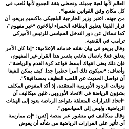
العالم لأنها لعبة جميلة، وتحظى بثقة الجميع لأنها تُلعب في
كل مكان وفق القوانين نفسها”.
من جهته، اعتبر وزير الخارجية البلجيكي ماكسيم بريفو، أن
قرار الفيفا بتعليق البطاقة الحمراء لبالاغون “غير مفهوم”،
كما تساءل عن دور التدخل السياسي للرئيس الأميركي
ترامب في القضية.
وقال بريفو في بيان نقلته خدماته الإعلامية: “إذا كان الأمر
يتعلق فعلا باتصال هاتفي يفسر هذا القرار غير المفهوم،
فإن ذلك يعني انتهاك أبسط قواعد كرة القدم والرياضة”.
وأضاف: “سيكون ذلك أمرا خطيرا جدا. كيف يمكن للفيفا
أن تواصل الحديث عن اللعب النظيف بمصداقية؟”.
وتوالت الردود الأوروبية المنتقدة، إذ أكد المفوض المكلف
بشؤون الرياضة في الاتحاد الأوروبي، غلين ميكاليف أن
“اتخاذ القرارات المتعلقة بقواعد الرياضة يعود إلى الهيئات
الرياضية، وليس إلى السياسيين”.
وقال ميكاليف في منشور عبر منصة إكس: “إن ممارسة
أي تأثير على القرارات الرياضية من شأنه أن يقوض