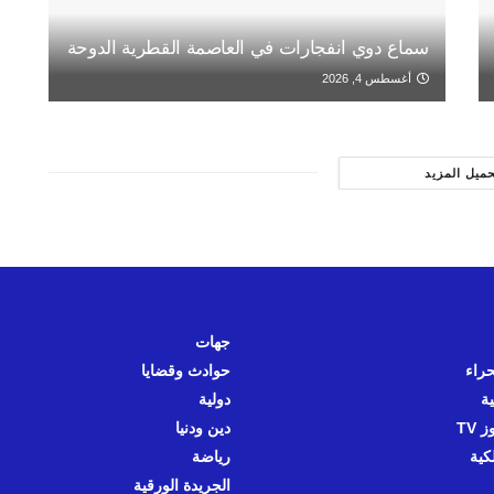
سماع دوي انفجارات في العاصمة القطرية الدوحة
أغسطس 4, 2026
حميل المزيد
جهات
حراء
حوادث وقضايا
ية
دولية
 TV
دين ودنيا
كية
رياضة
الجريدة الورقية