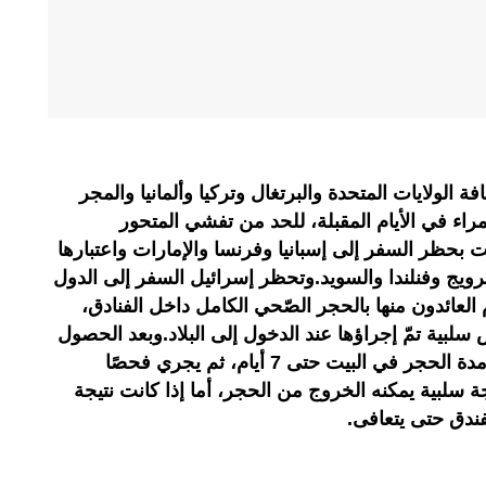
 الولايات المتحدة والبرتغال وتركيا وألمانيا والمجر
راء في الأيام المقبلة، للحد من تفشي المتحور
بحظر السفر إلى إسبانيا وفرنسا والإمارات واعتبارها
لنرويج وفنلندا والسويد.وتحظر إسرائيل السفر إلى الدول
زم العائدون منها بالحجر الصّحي الكامل داخل الفنادق،
بية تمّ إجراؤها عند الدخول إلى البلاد.وبعد الحصول
على النتيجة سيسمح لهم باستكمال مدة الحجر في البيت حتى 7 أيام، ثم يجري فحصًا
 سلبية يمكنه الخروج من الحجر، أما إذا كانت نتيجة
ندق حتى يتعافى.