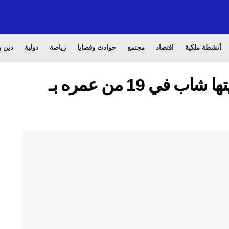
أنشطة ملكية
اقتصاد
مجتمع
حوادث وقضايا
رياضة
دولية
دين و
فك لغز جريمة قتل راح ضحيتها شاب في 19 من عمره بـ