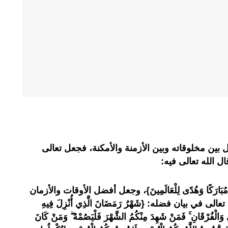
ل بين مخلوقاته وبين الأزمنة والأمكنة، فجعل تعالى
ل الله تعالى فيه:
بِبَكَّةَ مُبَارَكًا وَهُدًى لِلْعَالَمِينَ}، وجعل أفضل الأوقات والأزمان
في بيان فضله: {شَهْرُ رَمَضَانَ الَّذِي أُنْزِلَ فِيهِ
 وَالْفُرْقَانِ ۚ فَمَنْ شَهِدَ مِنْكُمُ الشَّهْرَ فَلْيَصُمْهُ ۖ وَمَنْ كَانَ