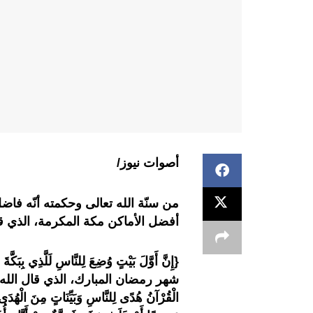
أصوات نيوز/
من سنّة الله تعالى وحكمته أنّه فاض
أفضل الأماكن مكة المكرمة، الذي قا
{إِنَّ أَوَّلَ بَيْتٍ وُضِعَ لِلنَّاسِ لَلَّذِي 
شهر رمضان المبارك، الذي قال الله تعالى 
الْقُرْآنُ هُدًى لِلنَّاسِ وَبَيِّنَاتٍ مِنَ الْهُدَى