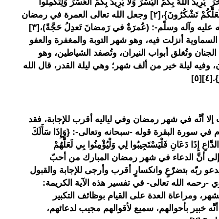
َ ۗ يُرِيدُ اللَّهُ بِكُمُ الْيُسْرَ وَلَا يُرِيدُ بِكُمُ الْعُسْرَ وَلِتُكْمِلُوا
الْعِدَّةَ وَلِتُكَبِّرُوا اللَّهَ عَلَى مَا هَدَاكُمْ وَلَعَلَّكُمْ تَشْكُرُونَ}،[٢] وجعل الله تعالى العمرة في رمضان
تعدل أجر حجةٍ يقول النبيّ -صلى الله عليه وآله وسلّم-: (عُمرَةٌ في رَمضانَ تَعدِلُ حَجَّةً)،[٣]
سماوية أنزلت فيه، وهو شهر التوبة والمغفرة والعفو
 الجنان وتُغلق أبواب النيران، وتُصفد الشياطين، وهو
 وفيه ليلة خير من ألف شهر؛ وهي ليلة القدر، قال الله
][٥]
إلا أنَّه في شهر رمضان وفي لياليه أقرب للإجابة، فقد
 سورة البقرة قوله -سبحانه وتعالى-: {وَإِذَا سَأَلَكَ
ّاعِ إِذَا دَعَانِ فَلْيَسْتَجِيبُوا لِي وَلْيُؤْمِنُوا بِي لَعَلَّهُمْ
آية إشارة إلى أنَّ الدعاء في شهر رمضان المبارك من أحبّ
يدعو ربّه بتضرّعٍ وانكسارٍ أقرب وأرجى للإجابة والقبول
وي -رحمه الله تعالى- في تفسير هذه الآية الكريمة:
لشهر، ومراعاة العدة على القيام بوظائف التكبير
 أنَّه خبير بأحوالهم، سميع لأقوالهم مجيب لدعائهم،