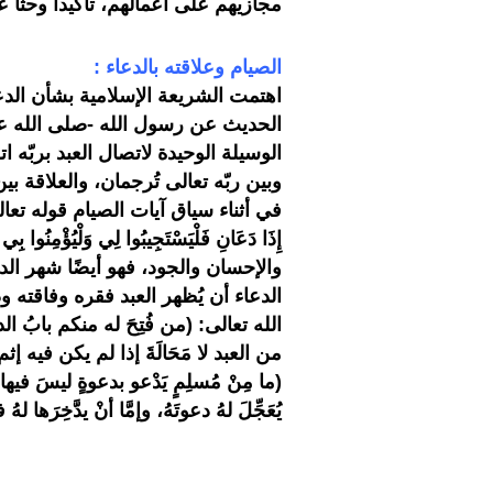
مجازيهم على أعمالهم، تأكيداً وحثّاً علي
الصيام وعلاقته بالدعاء :
اهتمت الشريعة الإسلامية بشأن الدعا
الوسيلة الوحيدة لاتصال العبد بربّه اتصا
وبين ربّه تعالى تُرجمان، والعلاقة بي
في أثناء سياق آيات الصيام قوله تعالى: {وَإِذَ
والإحسان والجود، فهو أيضًا شهر الدع
الدعاء أن يُظهر العبد فقره وفاقته وذ
من العبد لا مَحَالَةَ إذا لم يكن فيه
(ما مِنْ مُسلِمٍ يَدْعو بدعوةٍ ليسَ فيها إث
يُعَجِّلَ لهُ دعوتَهُ، وإمَّا أنْ يدَّخِرَها له