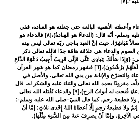
ه”.[٧]
ء وأعطته الأهمية البالغة حتى جعلته هو العبادة، ففي
الحديث عن رسول الله -صلى الله عليه وسلم- أنّه قال: (الدعاءُ هو العِبادةُ)،[٨] فالدعاء هو
لاً مُبَاشِرًا، حيث إنَّ العبد يناجي ربّه تعالى ليس بينه
ن الصوم والدعاء هي علاقة هامّة جدًا فالله تعالى ذكر
ا سَأَلَكَ عِبَادِي عَنِّي فَإِنِّي قَرِيبٌ أُجِيبُ دَعْوَةَ الدَّاعِ
إِذَا دَعَانِ فَلْيَسْتَجِيبُوا لِي وَلْيُؤْمِنُوا بِي لَعَلَّهُمْ يَرْشُدُونَ}،[٦] فشهر رمضان كما هو شهر القرآن
اء والتضرّع والإنابة بين يدي الله تعالى، والأصل في
لّه، مقرونًا بحمد الله تعالى والثناء عليه والشكر له، قال
الله تعالى: (من فُتِحَ له منكم بابُ الدعاءِ فُتحت له أبوابُ الرح)،[٩] والدعاء يُقْبَله الله تعالى
 إثم ولا قطيعة رحم، كما قال النبيّ–صلى الله عليه وسلم-:
مٌ ولا قطيعةُ رَحِمٍ إلَّا أعطاهُ اللهُ إِحْدى ثلاثٍ: إمَّا أنْ
ُ في الآخِرةِ، وإمَّا أنْ يصرِفَ عنهُ مِنَ السُّوءِ مِثْلَها).