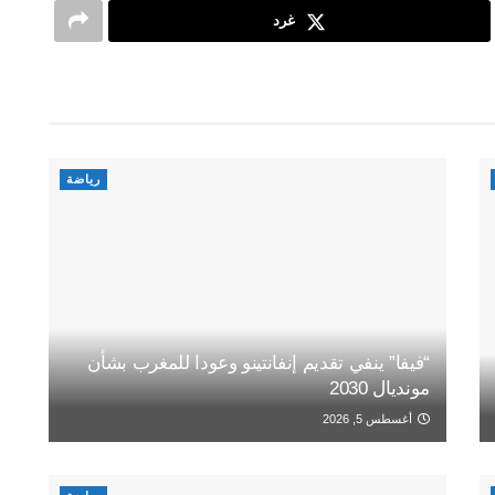
غرد
رياضة
“فيفا” ينفي تقديم إنفانتينو وعودا للمغرب بشأن
مونديال 2030
أغسطس 5, 2026