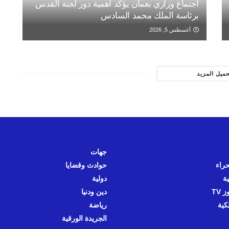
اجتماع وزاري بعمان يؤكد أهمية دور لجنة القدس
برئاسة الملك محمد السادس
أغسطس 5, 2026
حميل المزيد
جهات
حراء
حوادث وقضايا
ية
دولية
 TV
دين ودنيا
كية
رياضة
الجريدة الورقية