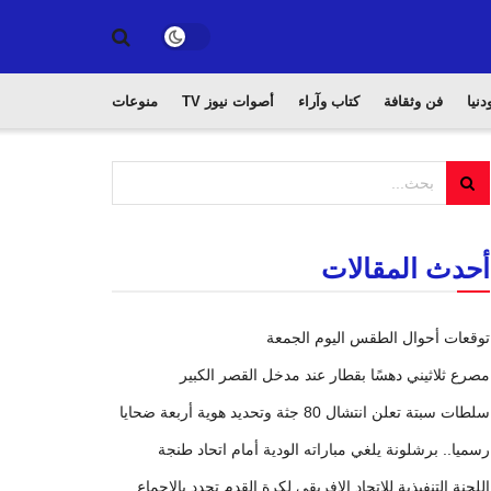
دنيا
فن وثقافة
كتاب وآراء
أصوات نيوز TV
منوعات
أحدث المقالات
توقعات أحوال الطقس اليوم الجمعة
مصرع ثلاثيني دهسًا بقطار عند مدخل القصر الكبير
سلطات سبتة تعلن انتشال 80 جثة وتحديد هوية أربعة ضحايا
رسميا.. برشلونة يلغي مباراته الودية أمام اتحاد طنجة
اللجنة التنفيذية للاتحاد الإفريقي لكرة القدم تجدد بالإجماع