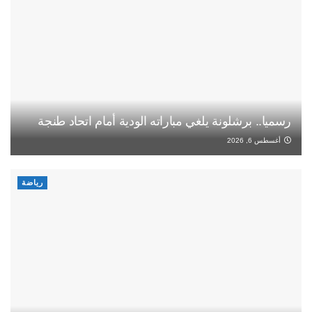
رسميا.. برشلونة يلغي مباراته الودية أمام اتحاد طنجة
أغسطس 6, 2026
رياضة