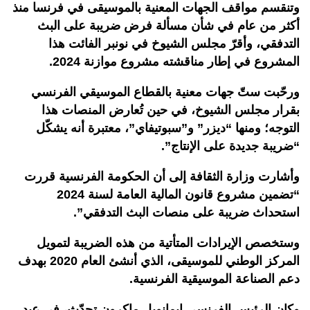
وتنقسم مواقف الجهات المعنية بالموسيقى في فرنسا منذ
أكثر من عام في شأن مسألة فرض ضريبة على البث
التدفقي، وأقرّ مجلس الشيوخ في نونبر الفائت هذا
المشروع في إطار مناقشته مشروع موازنة 2024.
ورحّبت ستّ جهات معنية بالقطاع الموسيقي الفرنسي
بقرار مجلس الشيوخ، في حين تُعارض المنصات هذا
التوجه؛ ومنها “ديزر” و”سبوتيفاي”، معتبرة أنه يشكّل
“ضريبة جديدة على الإنتاج”.
وأشارت وزارة الثقافة إلى أن الحكومة الفرنسية قررت
“تضمين مشروع قانون المالية العامة لسنة 2024
استحداث ضريبة على منصات البث التدفقي”.
وستخصص الإيرادات المتأتية من هذه الضريبة لتمويل
المركز الوطني للموسيقى، الذي أنشئ العام 2020 بهدف
دعم الصناعة الموسيقية الفرنسية.
وكان الرئيس الفرنسي إيمانويل ماكرون تحدّث، في عيد