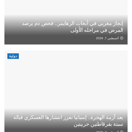
إنجاز مغربي في أبحاث الزهايمر.. فحص دم يرصد
المرض في مراحله الأولى
أغسطس 7, 2026
دولية
بعد أزمة الهجرة.. إسبانيا تعزز انتشارها العسكري قبالة
سبتة بفرقاطتين حربيتين