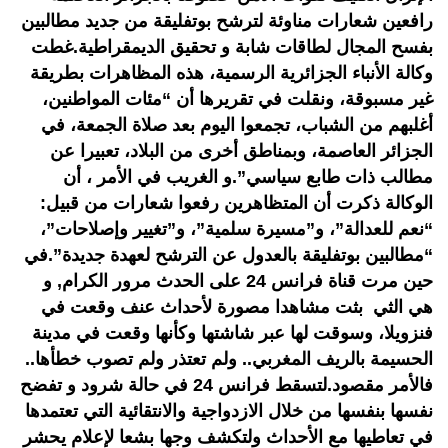
رافعين شعارات مناوئة لترشح بوتفليقة من جديد مطالبين
بفسح المجال لطاقات شابة و تحقيق الديمقراطية.غطت
وكالة الأنباء الجزائرية الرسمية، هذه المظاهرات بطريقة
غير مسبوقة، ونقلت في تقريرها أن “مئات المواطنين،
أغلبهم من الشباب، تجمعوا اليوم بعد صلاة الجمعة، في
الجزائر العاصمة، وبمناطق أخرى من البلاد، تعبيرا عن
مطالب ذات طابع سياسي”.و الغريب في الأمر ، أن
الوكالة ذكرت أن المتظاهرين رفعوا شعارات من قبيل:
“نعم للعدالة”، و”مسيرة سلمية”، و”تغيير وإصلاحات”،
“مطالبين بوتفليقة بالعدول عن الترشح لعهدة جديدة”.في
حين مرت قناة فرانس 24 على الحدث مرور الكرام, و
هي الثي بثت مشاهدا مصورة لأحداث عنف وقعت في
فنزويلا، وسوقت لها عبر شاشتها وكأنها وقعت في مدينة
الحسيمة بالريف المغربي.. ولم تعتذر ولم تصوب خطأها..
فالأمر مقصود.لتسقط فرانس 24 في حالة شرود و تفضح
نفسها بنفسها من خلال الازدواجية والانتقائية التي تعتمدها
في تعاطيها مع الأحداث ولتكشف وجها بشعا لإعلام يحشر