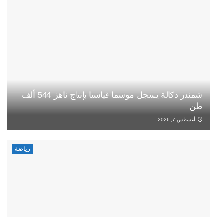
شمندر دكالة يسجل موسما قياسيا بإنتاج ناهز 544 ألف
طن
أغسطس 7, 2026
رياضة