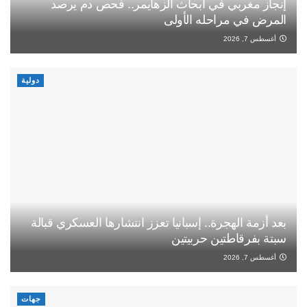
إنجاز مغربي في أبحاث الزهايمر.. فحص دم يرصد
المرض في مراحله الأولى
أغسطس 7, 2026
دولية
بعد أزمة الهجرة.. إسبانيا تعزز انتشارها العسكري قبالة
سبتة بفرقاطتين حربيتين
أغسطس 7, 2026
جهات