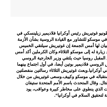
نطونيو غوتيريش رئيس أوكرانيا فلاديمير زيلينسكي في
ي موسكو للتشاور مع القيادة الروسية بشأن الأزمة
ي بيان لها أمس الجمعة إن غوتيريش سيلتقي الخميس
زيارة له إلى موسكو الثلاثاء.وكان الكرملين أكد أمس
المقبل روسيا حيث يلتقي وزير الخارجية الروسي
لروسي فلاديمير بوتين أيضا، في أول اجتماع بينهما
ي أوكرانيا.وبعث غوتيريش الثلاثاء رسالتين منفصلتين
استقباله في موسكو وكييف.وسعى غوتيريش من خلال
لقتال. وقال المتحدث باسم الأمم المتحدة ستيفان
قت الذي ينطوي على مخاطر كبيرة وعواقب، يود
لتحقيق السلام في أوكرانيا”.