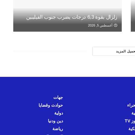
زلزال بقوة 6,3 درجات يضرب جنوب الفيليبين
أغسطس 5, 2026
حميل المزيد
جهات
حراء
حوادث وقضايا
ية
دولية
 TV
دين ودنيا
كية
رياضة