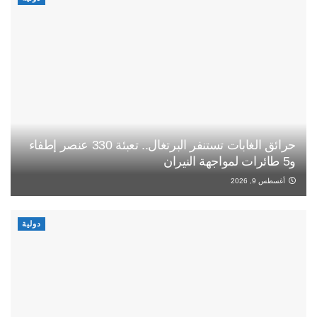
حرائق الغابات تستنفر البرتغال.. تعبئة 330 عنصر إطفاء
و5 طائرات لمواجهة النيران
أغسطس 9, 2026
دولية