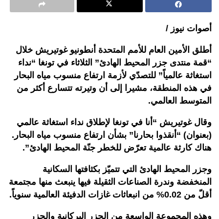
أصوات نيوز /
أطلق الأمين العام للأمم المتحدة أنطونيو غوتيريش خلال
“قمة منتدى جزر المحيط الهادئ” الثلاثاء في تونغا “نداء
استغاثة عالمياً” للتصدّي لأزمة ارتفاع منسوب مياه البحار
في هذه المنطقة، مشيرا إلى أن وتيرته تتسارع أكثر من
المتوسط العالمي.
وقال غوتيريش “أنا في تونغا لإطلاق نداء استغاثة عالمي
(بعنوان) “أنقذوا بحارنا” بشأن ارتفاع منسوب مياه البحار.
هناك كارثة عالمية تعرّض للخطر جنّة المحيط الهادئ”.
وجزر المحيط الهادئ التي تتميّز بكثافتها السكانية
المنخفضة وندرة الصناعات الثقيلة فيها ينبعث منها مجتمعة
أقلّ من 0.02% من انبعاثات غازات الدفيئة العالمية سنوياً.
وهذه المجموعة الواسعة من الجزر البركانية والجزر