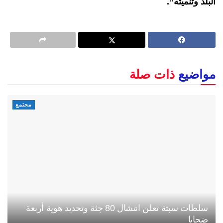
البلد وتنميته”.
مواضيع
ذات صلة
مجتمع
سلطات سبتة تعلن انتشال 80 جثة وتحديد هوية أربعة
ضحايا