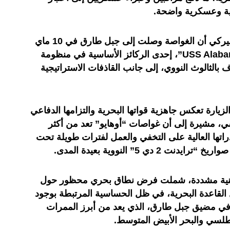
ة وعسكرية واضحة.
وأكدت قيادة الأسطول السادس الأميركي أن الغواصة وصلت إلى جبل طارق في 10 ماي
الجاري، قبل أن يتبين لاحقا أنها “USS Alabama”، إحدى الركائز الأساسية في منظومة
بالثالوث النووي، إلى جانب القاذفات الاستراتيجية
زيارة تعكس جاهزية قواتها البحرية والتزامها الدفاعي
، مشيرة إلى أن غواصات “أوهايو” تعد من أكثر
تها العالية على التخفي والعمل لفترات طويلة تحت
دي 5” النووية بعيدة المدى.
منية مشددة، شملت فرض نطاق بحري محظور حول
 القاعدة البحرية، في ظل الحساسية المرتبطة بوجود
ة في مضيق جبل طارق، الذي يعد من أبرز الممرات
لأطلسي والبحر الأبيض المتوسط.