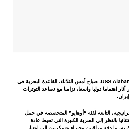
غادرت الغواصة النووية الأميركية USS Alabama، صباح أمس الثلاثاء، القاعدة البحرية في
ر اهتماما دوليا واسعا، تزامنا مع تصاعد التوترات
يران.
اتيجية، التابعة لفئة “أوهايو” المتخصصة في حمل
تثنائيا بالنظر إلى السرية الكبيرة التي تحيط عادة
ية، ما دفع مراقبين وخبراء عسكريين إلى اعتبار