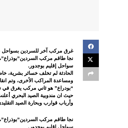
غرق مركب آخر للسردين بسواحل بوجد
سواحل إقليم بوجدور.
الحادثة لم تخلف خسائر بشرية، خاصة
ومساعدة المراكب الأخرى، وتم انق
“بودراع” هو ثاني مركب يغرق في نف
حيث ان مندوبية الصيد البحري أعلنت
وأرباب قوارب وبحارة الصيد التقليدي
سواحل إقليم بوجدور.