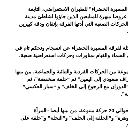
لمسيرة الخضراء” للطيران الاستعراضي، التابعة
 عروضا مبهرة للمتابعين الذين جاؤوا لشاطئ مدينة
حركات الصعبة التي أدتها الفرقة بإتقان ودقة كبيرين
شكلة لفرقة المسيرة الخضراء عن انسجام وتحكم تام في
السماء والقيام بمناورات وحركات استعراضية صعبة.
ة من الحركات الفردية والثنائية والجماعية، من بينها
اف صعودي إلى اليمين” ثم “حلقة منخفضة”، ثم
و”الدوران مع الرجوع إلى الخلف” و “سيار العكسي”
ة”.
كما قدمت فرقة المسيرة الخضراء حوالي 20 حركة متنوعة، من بينها أيضا “المرآة
جوهرة” و”الحلقة إلى الخلف” و”النخلة” و”حلقة على
.