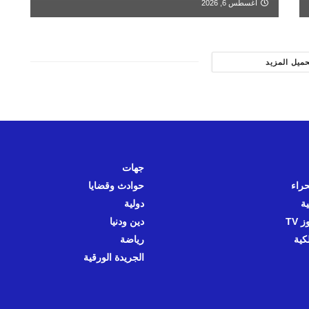
أغسطس 6, 2026
حميل المزيد
جهات
حراء
حوادث وقضايا
ية
دولية
 TV
دين ودنيا
كية
رياضة
الجريدة الورقية