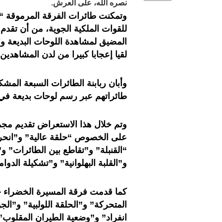
نصره الله، على العرش.
وتمكنت طائرات الفرقة المرموقة “ا
للقوات الملكية الجوية، من أن تقدم
المضيق لمشاهدة اللوحات البديعة وال
لقيا إعجابا كبيرا من لدن المشاهدين.
وأبان ربابنة الطائرات السبعة الم
طائراتهم عبر رسم لوحات بديعة في 
وتم خلال هذا الاستعراض تقديم مجموع
على الخصوص “حلقة عالية” و”انحر
“القنبلة” و”تقاطع بين الطائرات” 
و”القلبة البهلوانية” و”تشكيلة الدوام
المتحركة” و”الحلقة اللولبية” و”ال
انفراد” و”وضعية الطيران المقلوب”