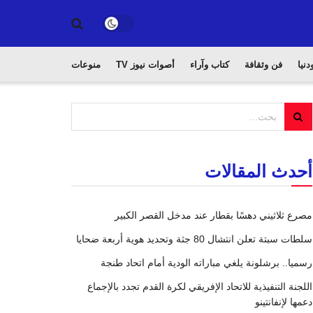
دنيا
فن وثقافة
كتاب وآراء
أصوات نيوز TV
منوعات
أحدث المقالات
مصرع ثلاثيني دهسًا بقطار عند مدخل القصر الكبير
سلطات سبتة تعلن انتشال 80 جثة وتحديد هوية أربعة ضحايا
رسميا.. برشلونة يلغي مباراته الودية أمام اتحاد طنجة
اللجنة التنفيذية للاتحاد الإفريقي لكرة القدم تجدد بالإجماع
دعمها لإنفانتينو