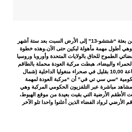
عاد رواد الفضاء الصينيون الثلاثة ضمن بعثة “شنتشو-13” إلى الأرض السبت بعد ستة أشهر
وهي أطول مهمة مأهولة لبكين حتى الآن.وهذه خطوة
ضائي الطموح للحاق بالولايات المتحدة وأوروبا وروسيا
لحمراء والبيضاء، هبطت مركبة العودة محملة بالطاقم
المؤلف من امرأة ورجلين، قبل الساعة 10,00 بقليل في صحراء منغوليا الداخلية (شمال
كومية “سي سي تي في” أن “مركبة العودة لمهمة
هرت مشاهد مباشرة عبر التلفزيون الحكومي المركبة وهي
الأطقم الأرضية التي بقيت بعيدة من موقع الهبوط،
الأرضي لرواد الفضاء الذين أعلنوا واحدا تلو الآخر