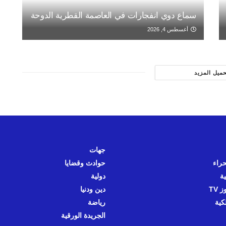
سماع دوي انفجارات في العاصمة القطرية الدوحة
أغسطس 4, 2026
حميل المزيد
جهات
حراء
حوادث وقضايا
ية
دولية
 TV
دين ودنيا
كية
رياضة
الجريدة الورقية