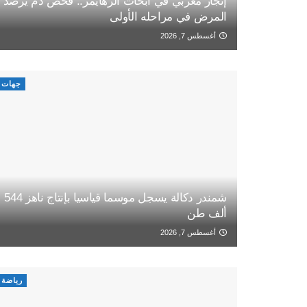
إنجاز مغربي في أبحاث الزهايمر.. فحص دم يرصد
المرض في مراحله الأولى
أغسطس 7, 2026
جهات
شمندر دكالة يسجل موسما قياسيا بإنتاج ناهز 544
ألف طن
أغسطس 7, 2026
رياضة