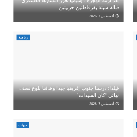
بعد أزمة الهجرة.. إسبانيا تعزز انتشارها العسكري
قبالة سبتة بفرقاطتين حربيتين
أغسطس 7, 2026
رياضة
فيلدا: درسنا جنوب إفريقيا جيدا وهدفنا بلوغ نصف
نهائي “كان السيدات”
أغسطس 7, 2026
جهات