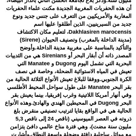
مليون سنة.وذكر بلاغ لجامعة الحسن الثاني بالدار البيضاء،
أن هذه الحفريات المغربية الجديدة مكنت علماء الحفريات
المغاربة والأمريكيين من التعرف على جنس جديد ونوع
جديد من السيرينيين، الذين أطلقوا عليها اسم
Dakhlasiren marocensis، لتعليم مكان الاكتشاف
(مدينة الداخلة بالمغرب) وتصنيف الحيوان (Sirene)
والتأكيد بالمناسبة على مغربية مدينة الداخلة.وأوضح
المصدر ذاته أن أبقار البحر أو Sirenians هي من الثدييات
البحرية التي تشمل اليوم Dugong و Manatee التي
تعيش في المياه الاستوائية الضحلة، وخاصة في نصف
الكرة الجنوبي.ووفقا للبلاغ تعيش الأنواع الثلاثة الحالية من
بقر البحر Manatee على طول سواحل المحيط الأطلسي
وفي أنهار أمريكا اللاتينية وغرب إفريقيا، بينما يعيش بقر
البحر Dugong في المحيطين الهندي والهادئ.وهذه الأنواع
الحالية هي في الواقع بقايا لترتيب تصنيفي منقرض بلغ
ذروته في العصر الميوسيني (ناقص 24 إلى ناقص 5,3
مليون سنة مضت)، وهي فترة مناخ عالمي دافئ يتزامن
مع موائل ساحلية دافئة وضحلة واسعة النطاق.وأشارت