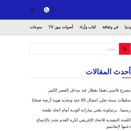
دنيا
فن وثقافة
كتاب وآراء
أصوات نيوز TV
منوعات
أحدث المقالات
مصرع ثلاثيني دهسًا بقطار عند مدخل القصر الكبير
سلطات سبتة تعلن انتشال 80 جثة وتحديد هوية أربعة ضحايا
رسميا.. برشلونة يلغي مباراته الودية أمام اتحاد طنجة
اللجنة التنفيذية للاتحاد الإفريقي لكرة القدم تجدد بالإجماع
دعمها لإنفانتينو