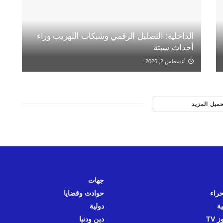
الداخلية: التضليل الرقمي وشبكات التهريب وراء
أحداث سبتة
أغسطس 2, 2026
حميل المزيد
جهات
حراء
حوادث وقضايا
ية
دولية
 TV
دين ودنيا