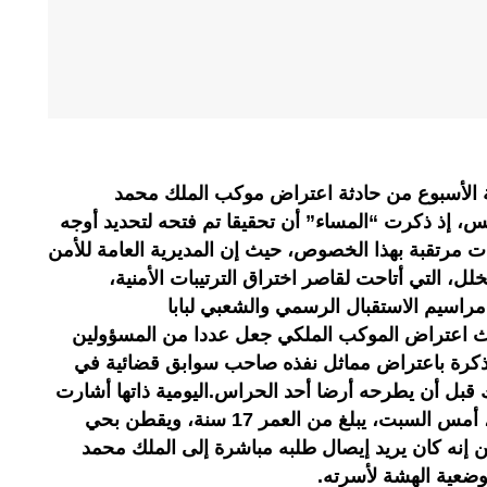
لأسبوع من حادثة اعتراض موكب الملك محمد
يس، إذ ذكرت “المساء” أن تحقيقا تم فتحه لتحديد أوجه
ت مرتقبة بهذا الخصوص، حيث إن المديرية العامة للأمن
، التي أتاحت لقاصر اختراق الترتيبات الأمنية،
راسيم الاستقبال الرسمي والشعبي لبابا
دث اعتراض الموكب الملكي جعل عددا من المسؤولين
ذكرة باعتراض مماثل نفذه صاحب سوابق قضائية في
 الملك قبل أن يطرحه أرضا أحد الحراس.اليومية ذاتها أشارت
إلى أن الذي اخترق الموكب الملكي، أمس السبت، يبلغ من العمر 17 سنة، ويقطن بحي
يين إنه كان يريد إيصال طلبه مباشرة إلى الملك محمد
عية الهشة لأسرته.