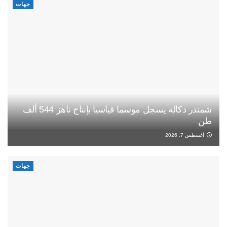
جهات
شمندر دكالة يسجل موسما قياسيا بإنتاج ناهز 544 ألف
طن
أغسطس 7, 2026
جهات