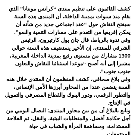
كشف القائمون على تنظيم منتدى “كرانس مونتانا” الذي
يقام منذ سنوات بمدينة الداخلة، أن المنتدى هذه السنة
سيفتح النقاش حول “عقد اجتماعي جديد من شأنه أن
يمكن إفريقيا من التقدم على مسارات التنمية والنمو”.
وفي ندوة بالرباط، قال جان بول كارتيرون، الرئيس
الشرفي للمنتدى، إن الأخير يستضيف هذه السنة حوالي
1300 مشارك من مستوى رفيع بمدينة الداخلة المغربية،
مشيرا إلى أنه أصبح “موعدا استثنائيا للنقاش والتعاون
جنوب جنوب”.
وفي بلاغ صحافي، كشف المنظمون أن المنتدى خلال هذه
السنة يتضمن عددا من المحاور أبرزها الأمن الإنساني،
والتطور الرقمي، ودور البنوك والقطاع المصرفي والتمويل
في الإنتاج.
وتابع بالبلاغ أن من بين محاور المنتدى: النضال اليومي من
أجل حكامة أفضل، والمتطلبات البيئية، والنقل، ثم الفلاحة
المستدامة، ومساهمة المرأة والشباب في حياة
المجتمعات.