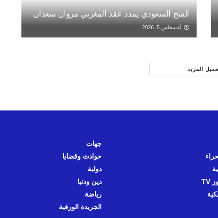
الفتح السعودي يمدد عقد المغربي مروان سعدان
أغسطس 5, 2026
حميل المزيد
جهات
حراء
حوادث وقضايا
ية
دولية
 TV
دين ودنيا
كية
رياضة
الجريدة الورقية