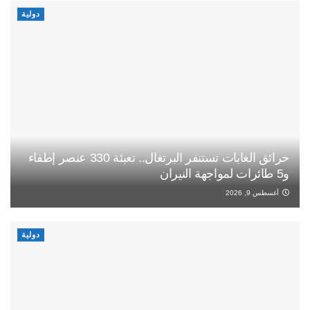
دولية
حرائق الغابات تستنفر البرتغال.. تعبئة 330 عنصر إطفاء
و5 طائرات لمواجهة النيران
أغسطس 9, 2026
دولية