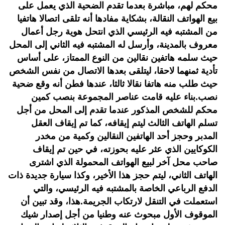
محكم لهم، مباشرة بعدما تقدم الضحية الذي يعمل على
بيع الهواتف النقالة، بشكاية مفادها أنه تلقى اتصالا هاتفيا
من المشتبه فيه الرئيسي الذي انتحل هوية رجل أعمال
معروف بالمدينة، وأرسل له المشتبه فيه الثاني إلى المحل
حيث سلمه هاتفين نقالين من النوع الممتاز، على أساس
تأدية ثمنهما لاحقا، ليتلقى بعدها الاتصال من نفس الشخص
حيث طلب منه هاتفا نقالا ثالثا، عندها فطن أنه وقع ضحية
نصب.بناء عليه قامت عناصر المجموعة بنصب كمين
محكم للشخص المذكور عندما تقدم إلى المحل من أجل
تسلم الهاتف الثالث ليتم إيقافه، كما تم إيقاف العقل
المدبر وحجز أحد الهاتفين النقالين وكمية من مخدر
الكوكايين الذي عثر عليه بحوزته، في حين تم إيقاف
صاحب محل آخر لبيع الهواتف المحمولة الذي اشترى
الهاتف الثاني، ليتم حجز هذا الأخير، وكذا سيارة جديدة ذات
الدفع الرباعي الخاصة بالمشتبه فيه الرئيسي، والتي
استعملت في التنقل لارتكاب الجريمة.هذا، وقد تبين أن
الموقوف الأول مبحوث عنه وطنيا من أجل إصدار شيك