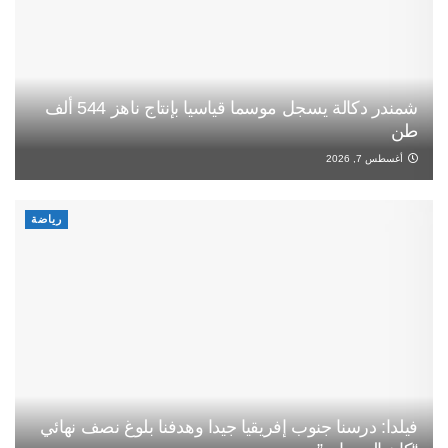
شمندر دكالة يسجل موسما قياسيا بإنتاج ناهز 544 ألف
طن
أغسطس 7, 2026
رياضة
فيلدا: درسنا جنوب إفريقيا جيدا وهدفنا بلوغ نصف نهائي