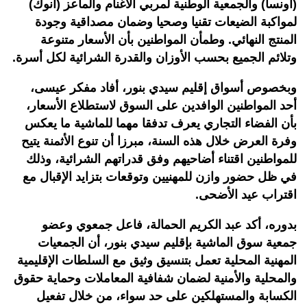
(أونسا) والجمعية الوطنية لمربي الأغنام والماعز (أنوك)
لمواكبة الضيعات تقنيا وصحيا وضمان مصداقية وجودة
المنتج النهائي. وطمأن المواطنين بأن الأسعار متنوعة
وتلائم الجميع بحسب الأوزان والقدرة الشرائية لكل أسرة.
وبخصوص أسواق إقليم سيدي بنور، أفاد مفكر عيسى،
أحد المواطنين الوافدين على السوق لاستطلاع الأسعار،
بأن الفضاء التجاري يعرف تدفقا مهما للماشية ما يعكس
وفرة العرض خلال هذه السنة، مبرزا أن تنوع الأثمنة يتيح
للمواطنين اقتناء أضاحيهم وفق قدراتهم الشرائية، وذلك
في ظل حضور وازن للمهنيين وتوقعات بتزايد الإقبال مع
اقتراب عيد الأضحى.
بدوره، أكد عبد الكريم الحمالة، فاعل جمعوي وعضو
جمعية سوق الماشية بإقليم سيدي بنور، أن الجمعيات
المهنية المحلية تعمل بتنسيق وثيق مع السلطات الإقليمية
والمحلية والأمنية لضمان شفافية المعاملات وحماية حقوق
الكسابة والمستهلكين على حد سواء، من خلال تفعيل