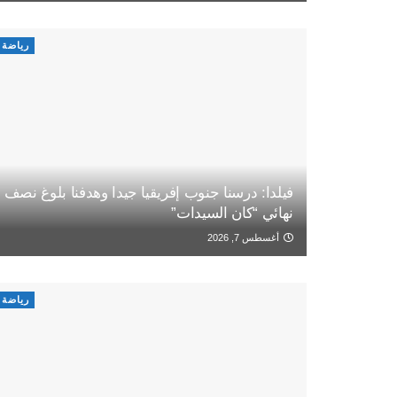
رياضة
فيلدا: درسنا جنوب إفريقيا جيدا وهدفنا بلوغ نصف
نهائي “كان السيدات”
أغسطس 7, 2026
رياضة