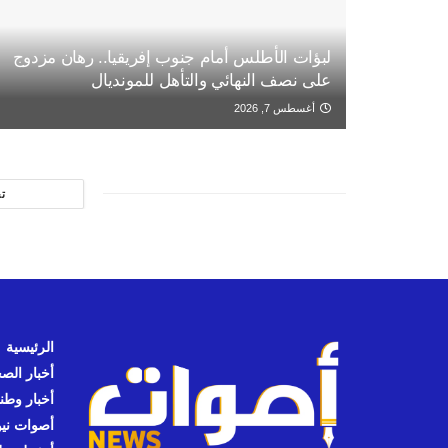
لبؤات الأطلس أمام جنوب إفريقيا.. رهان مزدوج
على نصف النهائي والتأهل للمونديال
أغسطس 7, 2026
ت
الرئيسية
أخبار الص
أخبار وطن
أصوات نيوز