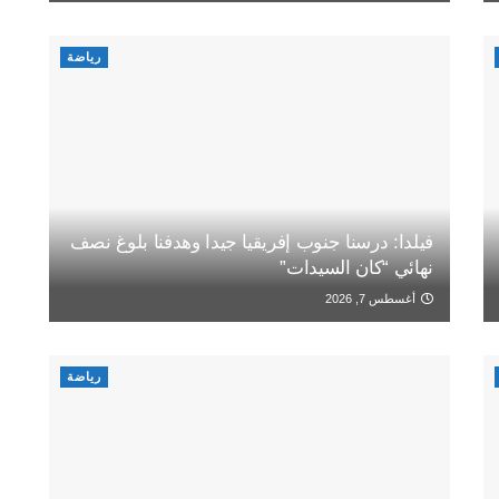
رياضة
فيلدا: درسنا جنوب إفريقيا جيدا وهدفنا بلوغ نصف
نهائي “كان السيدات”
أغسطس 7, 2026
رياضة