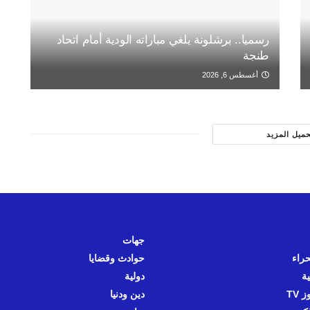
رسميا.. برشلونة يلغي مباراته الودية أمام اتحاد
طنجة
أغسطس 6, 2026
حميل المزيد
جهات
حراء
حوادث وقضايا
ية
دولية
 TV
دين ودنيا