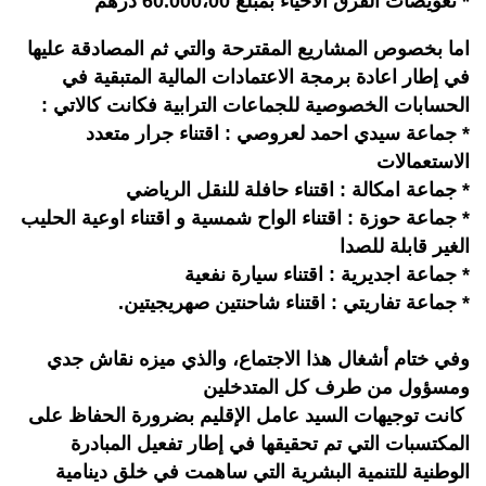
* تعويضات الفرق الاحياء بمبلغ 60.000،00 درهم
اما بخصوص المشاريع المقترحة والتي ثم المصادقة عليها
في إطار اعادة برمجة الاعتمادات المالية المتبقية في
الحسابات الخصوصية للجماعات الترابية فكانت كالاتي :
* جماعة سيدي احمد لعروصي : اقتناء جرار متعدد
الاستعمالات
* جماعة امكالة : اقتناء حافلة للنقل الرياضي
* جماعة حوزة : اقتناء الواح شمسية و اقتناء اوعية الحليب
الغير قابلة للصدا
* جماعة اجديرية : اقتناء سيارة نفعية
* جماعة تفاريتي : اقتناء شاحنتين صهريجيتين.
وفي ختام أشغال هذا الاجتماع، والذي ميزه نقاش جدي
ومسؤول من طرف كل المتدخلين
كانت توجيهات السيد عامل الإقليم بضرورة الحفاظ على
المكتسبات التي تم تحقيقها في إطار تفعيل المبادرة
الوطنية للتنمية البشرية التي ساهمت في خلق دينامية